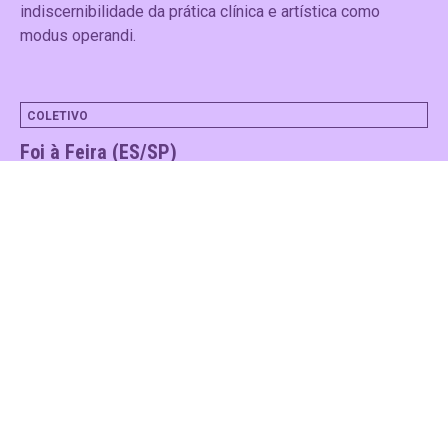
indiscernibilidade da prática clínica e artística como
modus operandi.
COLETIVO
Foi à Feira (ES/SP)
O Foi à Feira é uma série de acontecimentos que pensa a
cidade e os corpos nela. O coletivo cria espaços
instalativos e/ou gráficos, a partir das colisões entre
política e arte.
COLETIVO
FG Crew (Força Graffitacional, ES)
Coletivo que realiza ações artísticas e educativas a partir
do graffiti, borrando as definições da arte urbana e do