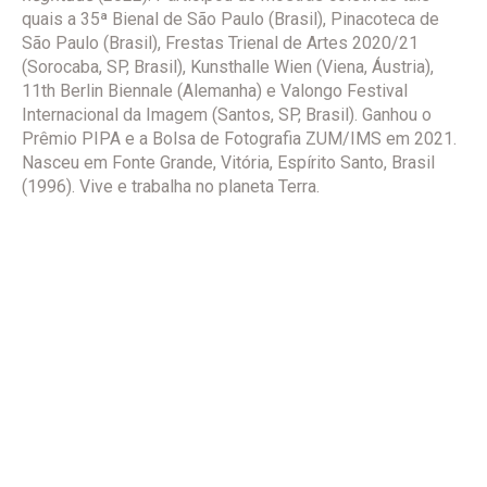
quais a 35ª Bienal de São Paulo (Brasil), Pinacoteca de
São Paulo (Brasil), Frestas Trienal de Artes 2020/21
(Sorocaba, SP, Brasil), Kunsthalle Wien (Viena, Áustria),
11th Berlin Biennale (Alemanha) e Valongo Festival
Internacional da Imagem (Santos, SP, Brasil). Ganhou o
Prêmio PIPA e a Bolsa de Fotografia ZUM/IMS em 2021.
Nasceu em Fonte Grande, Vitória, Espírito Santo, Brasil
(1996). Vive e trabalha no planeta Terra.
castielvitorinobrasileiro.com/
Projeto Kalunga Origem das Espécies
TEXTOS
Movimento, transmutação
Novembro, 2023