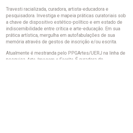
Travesti racializada, curadora, artista-educadora e
pesquisadora. Investiga e mapeia práticas curatoriais sob
a chave de dispositivo estético-político e em estado de
indiscernibilidade entre crítica e arte-educação. Em sua
prática artística, mergulha em autofabulações de sua
memória através de gestos de inscrição e/ou escrita.
Atualmente é mestranda pelo PPGArtes/UERJ na linha de
pesquisa
Arte, Imagem e Escrita
. É curadora do
‘projetodeprojeções
’
, co-organizadora do projeto de
publicação e formação ‘arte | ética | crítica | escritura’ e
curadora artística-educativa do ‘LAB. FORA: Laboratório de
Formação em Arte’. Integra o coletivo FURTACOR.
Instagram
TEXTOS