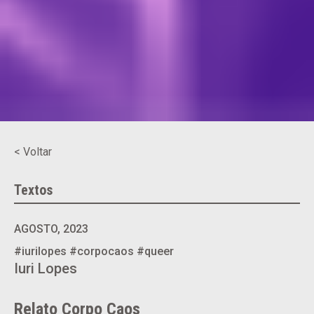
< Voltar
Textos
AGOSTO, 2023
#iurilopes
#corpocaos
#queer
Iuri Lopes
Relato Corpo Caos