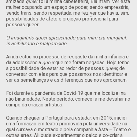
amizade
queer
foi a minha cabeleireira, Bia Ifram. Ver esta
mulher ocupando um espaço de poder, sendo empresária,
sendo trans, sendo respeitada, me fez ver que havia, sim,
possibilidades de afeto e projeção profissional para
pessoas queer.
O imaginário queer apresentado para mim era marginal,
invisibilizado e malparecido.
Ainda estou no processo de resgaste da minha infância e
da adolescência
queer
que me foram negadas. Hoje tenho
a possibilidade de estar ao redor de pessoas
queer
, de
conversar com elas para que possamos nos identificar e
ver as semelhanças e as diferenças que nos aproximam.
Foi durante a pandemia de Covid-19 que me localizei na
não binariedade. Neste período, comecei a me desafiar no
campo da criação artística.
Quando cheguei a Portugal para estudar, em 2015, iniciei
uma formação em teatro promovida pela universidade na
qual cursava o mestrado e pela companhia Asta – Teatro e
outras artes. Ali pude experimentar o palco e co-criar a